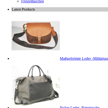
Freizeittaschen
Latest Products
Maßgefertigte Leder -Militärtas
Nylon Leder -Reisetasche