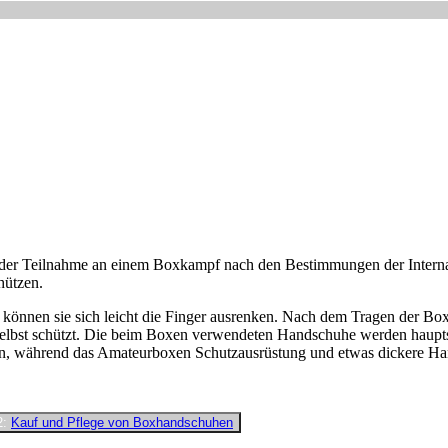
i der Teilnahme an einem Boxkampf nach den Bestimmungen der Intern
hützen.
, können sie sich leicht die Finger ausrenken. Nach dem Tragen der Bo
 selbst schützt. Die beim Boxen verwendeten Handschuhe werden haupt
nn, während das Amateurboxen Schutzausrüstung und etwas dickere Ha
2:
Kauf und Pflege von Boxhandschuhen