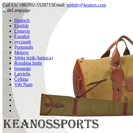
Call Us:
+86-592-5528715
Email:
wendy@keanos.com
Language
Deutsch
English
Lietuvių
Español
русский
Português
Melayu
Srbija jezik (latinica)
România limbi
bosanski
Latviešu
Čeština
Việt Nam