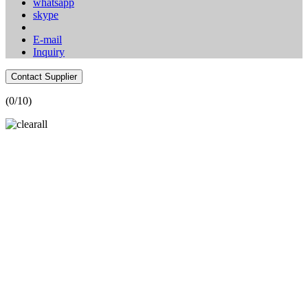
whatsapp
skype
E-mail
Inquiry
Contact Supplier
(
0
/10)