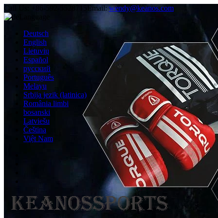
Call Us:
+86-592-5528715
Email:
wendy@keanos.com
Language
Deutsch
English
Lietuvių
Español
русский
Português
Melayu
Srbija jezik (latinica)
România limbi
bosanski
Latviešu
Čeština
Việt Nam