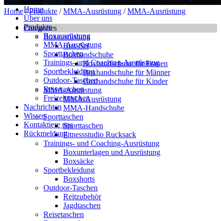
Home
Home
/
Produkte
/
MMA-Ausrüstung
/
MMA-Ausrüstung
Über uns
Produkte
Categories
Boxausrüstung
Boxausrüstung
MMA-Ausrüstung
Box-Set
Sporttaschen
Boxhandschuhe
Trainings- und Coaching-Ausrüstung
Boxhandschuhe für Frauen
Sportbekleidung
Boxhandschuhe für Männer
Outdoor-Taschen
Boxhandschuhe für Kinder
Reisetaschen
MMA-Ausrüstung
Freizeittaschen
MMA-Ausrüstung
Nachrichten
MMA-Handschuhe
Wissen
Sporttaschen
Kontaktiere uns
Sporttaschen
Rückmeldung
Fitnessstudio Rucksack
Trainings- und Coaching-Ausrüstung
Boxunterlagen und Ausrüstung
Boxsäcke
Sportbekleidung
Boxshorts
Outdoor-Taschen
Reitzubehör
Jagdtaschen
Reisetaschen